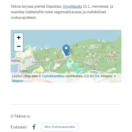
Tekna tarjoaa pientä iltapalaa.
Ilmoittaudu
15.1. mennessä, ja
mainitse lisätietoihin toive vegemakkarasta ja mahdolliset
ruokarajoitteet.
+
−
Leaflet
| Map data ©
OpenStreetMap
contributors,
CC-BY-SA
, Imagery ©
Mapbox
©
Tekna ry
Evästeet
Tehty Yhdistysavaimella
Facebook