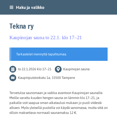
Siirry
Haku ja valikko
sivun
sisältöön
Tekna ry
Kaupinojan sauna to 22.1. klo 17–21
Tarkastelet mennyttä tapahtumaa.
to 22.1.2026
klo 17
–
21
Kaupinojan sauna
Kaupinpuistonkatu 1a, 33500 Tampere
Tervetuloa saunomaan ja vaikka avantoon Kaupinojan saunalle.
Meille varattu kuuden hengen sauna on lämmin klo 17−21, ja
paikalle voit saapua oman aikataulusi mukaan jo puoli viidestä
alkaen. Myös yleisellä puolella voi käydä sanomassa, mutta siitä on
silloin maksettava normaali saunamaksu 12 €.