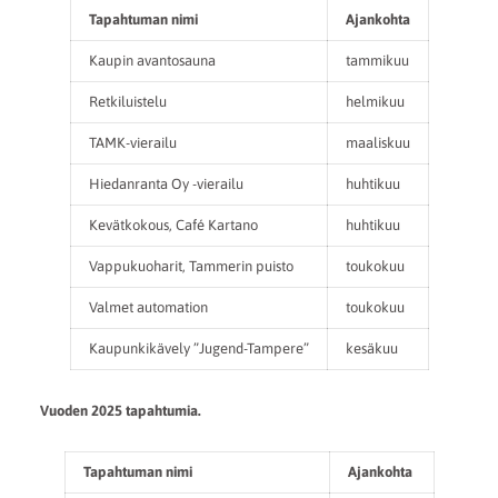
Tapahtuman nimi
Ajankohta
Kaupin avantosauna
tammikuu
Retkiluistelu
helmikuu
TAMK-vierailu
maaliskuu
Hiedanranta Oy -vierailu
huhtikuu
Kevätkokous, Café Kartano
huhtikuu
Vappukuoharit, Tammerin puisto
toukokuu
Valmet automation
toukokuu
Kaupunkikävely ”Jugend-Tampere”
kesäkuu
Vuoden 2025 tapahtumia.
Tapahtuman nimi
Ajankohta