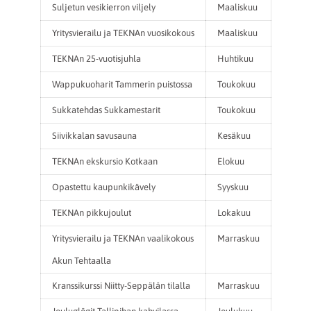
Suljetun vesikierron viljely
Maaliskuu
Yritysvierailu ja TEKNAn vuosikokous
Maaliskuu
TEKNAn 25-vuotisjuhla
Huhtikuu
Wappukuoharit Tammerin puistossa
Toukokuu
Sukkatehdas Sukkamestarit
Toukokuu
Siivikkalan savusauna
Kesäkuu
TEKNAn ekskursio Kotkaan
Elokuu
Opastettu kaupunkikävely
Syyskuu
TEKNAn pikkujoulut
Lokakuu
Yritysvierailu ja TEKNAn vaalikokous
Marraskuu
Akun Tehtaalla
Kranssikurssi Niitty-Seppälän tilalla
Marraskuu