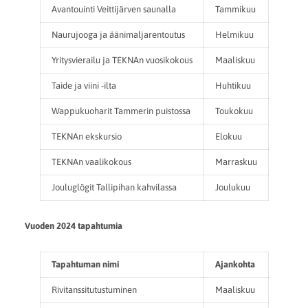
Avantouinti Veittijärven saunalla
Tammikuu
Naurujooga ja äänimaljarentoutus
Helmikuu
Yritysvierailu ja TEKNAn vuosikokous
Maaliskuu
Taide ja viini -ilta
Huhtikuu
Wappukuoharit Tammerin puistossa
Toukokuu
TEKNAn ekskursio
Elokuu
TEKNAn vaalikokous
Marraskuu
Jouluglögit Tallipihan kahvilassa
Joulukuu
Vuoden 2024 tapahtumia
Tapahtuman nimi
Ajankohta
Rivitanssitutustuminen
Maaliskuu