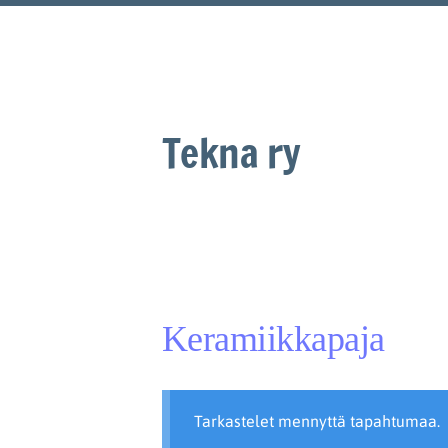
Siirry
sivun
sisältöön
Tekna ry
Keramiikkapaja
Tarkastelet mennyttä tapahtumaa.