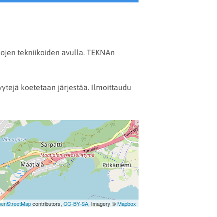
pojen tekniikoiden avulla. TEKNAn
ytejä koetetaan järjestää. Ilmoittaudu
enStreetMap
contributors,
CC-BY-SA
, Imagery ©
Mapbox