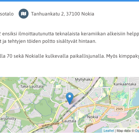
sotalo
Tanhuankatu 2, 37100 Nokia
ensiksi ilmoittautunutta teknalaista keramiikan alkeisiin help
 ja tehtyjen töiden poltto sisältyvät hintaan.
a 70 sekä Nokialle kulkevalla paikallisjunalla. Myös kimppaky
Leaflet
| Map data ©
Op