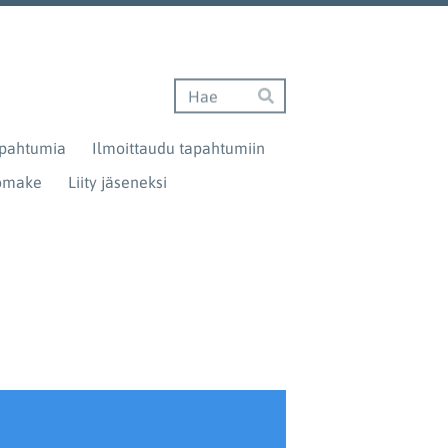
Haku
Hae
apahtumia
Ilmoittaudu tapahtumiin
lomake
Liity jäseneksi