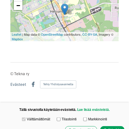
−
Leaflet
| Map data ©
OpenStreetMap
contributors,
CC-BY-SA
, Imagery ©
Mapbox
©
Tekna ry
Evästeet
Tehty Yhdistysavaimella
Facebook
Tällä sivustolla käytetään evästeitä.
Lue lisää evästeistä.
Valitse käytettävät evästeet
Välttämättömät
Tilastointi
Markkinointi