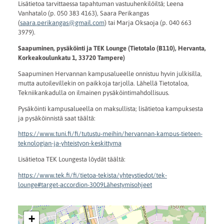
Lisätietoa tarvittaessa tapahtuman vastuuhenkilöiltä; Leena
Vanhatalo (p. 050 383 4163), Saara Perikangas
(
saara.perikangas@gmail.com
) tai Marja Oksaoja (p. 040 663
3979).
Saapuminen, pysäköinti ja TEK Lounge (Tietotalo (B110), Hervanta,
Korkeakoulunkatu 1, 33720 Tampere)
Saapuminen Hervannan kampusalueelle onnistuu hyvin julkisilla,
mutta autoilevillekin on paikkoja tarjolla. Lähellä Tietotaloa,
Tekniikankadulla on ilmainen pysäköintimahdollisuus.
Pysäköinti kampusalueella on maksullista; lisätietoa kampuksesta
ja pysäköinnistä saat täältä:
https://www.tuni.fi/fi/tutustu-meihin/hervannan-kampus-tieteen-
teknologian-ja-yhteistyon-keskittyma
Lisätietoa TEK Loungesta löydät täältä:
https://www.tek.fi/fi/tietoa-tekista/yhteystiedot/tek-
lounge#target-accordion-3009Lähestymisohjeet
+