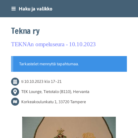
Siirry
Haku ja valikko
sivun
sisältöön
Tekna ry
TEKNAn ompeluseura - 10.10.2023
Tarkastelet mennyttä tapahtumaa.
ti 10.10.2023
klo 17
–
21
TEK Lounge, Tietotalo (B110), Hervanta
Korkeakoulunkatu 1, 33720 Tampere