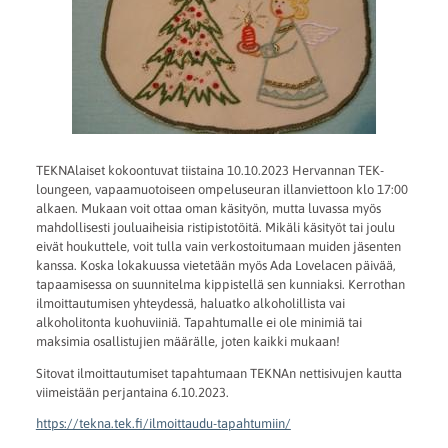
TEKNAlaiset kokoontuvat tiistaina 10.10.2023 Hervannan TEK-
loungeen, vapaamuotoiseen ompeluseuran illanviettoon klo 17:00
alkaen. Mukaan voit ottaa oman käsityön, mutta luvassa myös
mahdollisesti jouluaiheisia ristipistotöitä. Mikäli käsityöt tai joulu
eivät houkuttele, voit tulla vain verkostoitumaan muiden jäsenten
kanssa. Koska lokakuussa vietetään myös Ada Lovelacen päivää,
tapaamisessa on suunnitelma kippistellä sen kunniaksi. Kerrothan
ilmoittautumisen yhteydessä, haluatko alkoholillista vai
alkoholitonta kuohuviiniä. Tapahtumalle ei ole minimiä tai
maksimia osallistujien määrälle, joten kaikki mukaan!
Sitovat ilmoittautumiset tapahtumaan TEKNAn nettisivujen kautta
viimeistään perjantaina 6.10.2023.
https://tekna.tek.fi/ilmoittaudu-tapahtumiin/